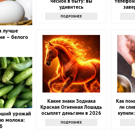
чеснок в быту: вы
телефон
удивитесь
заве
ПОДРОБНЕЕ
а лучше
не – белого
Какие знаки Зодиака
Как пон
Красная Огненная Лошадь
ли сли
осыплет деньгами в 2026
купили:
роший урожай
году: 4 баловня Судьбы
проду
ю молока:
ПОДРОБНЕЕ
б