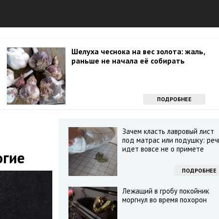
Шелуха чеснока на вес золота: жаль,
раньше не начала её собирать
ПОДРОБНЕЕ
Зачем класть лавровый лист
под матрас или подушку: реч
идет вовсе не о примете
огие
ПОДРОБНЕЕ
Лежащий в гробу покойник
моргнул во время похорон