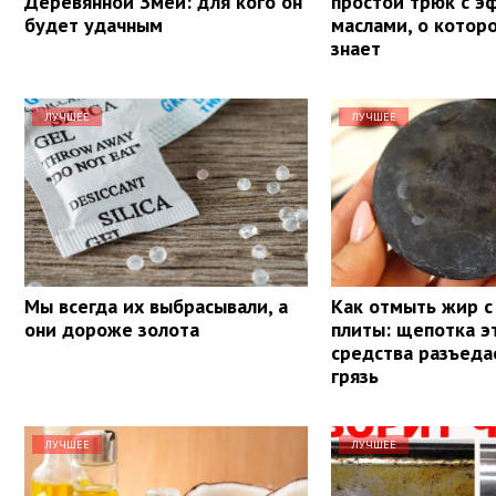
Деревянной Змеи: для кого он
простой трюк с 
будет удачным
маслами, о котор
знает
ЛУЧШЕЕ
ЛУЧШЕЕ
Мы всегда их выбрасывали, а
Как отмыть жир с
они дороже золота
плиты: щепотка э
средства разъед
грязь
ЛУЧШЕЕ
ЛУЧШЕЕ