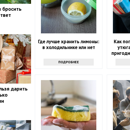
и бросить
ответ
Где лучше хранить лимоны:
Как по
в холодильнике или нет
утюга
пригоди
с э
ПОДРОБНЕЕ
льзя дарить
ько
ии