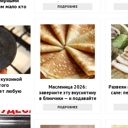
эфирными
удача в ближайшие 5 дней
ом мало кто
ПОДРОБНЕЕ
 кухонной
того
Масленица 2026:
Развеян
ает любую
заверните эту вкуснятину
сале: п
в блинчики — и подавайте
как главное блюдо
ПОДРОБНЕЕ