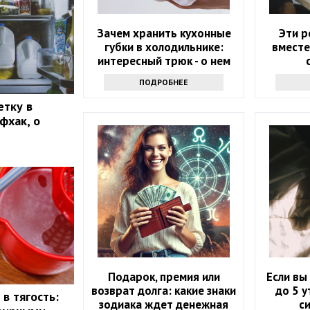
Зачем хранить кухонные
Эти р
губки в холодильнике:
вместе
интересный трюк - о нем
знают только самые
ПОДРОБНЕЕ
продвинутые хозяйки
етку в
фхак, о
Подарок, премия или
Если вы
возврат долга: какие знаки
до 5 у
в тягость:
зодиака ждет денежная
с