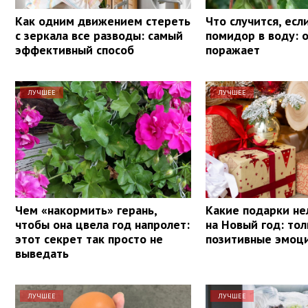
Как одним движением стереть
Что случится, есл
с зеркала все разводы: самый
помидор в воду: 
эффективный способ
поражает
ЛУЧШЕЕ
ЛУЧШЕЕ
Чем «накормить» герань,
Какие подарки не
чтобы она цвела год напролет:
на Новый год: тол
этот секрет так просто не
позитивные эмоц
выведать
ЛУЧШЕЕ
ЛУЧШЕЕ