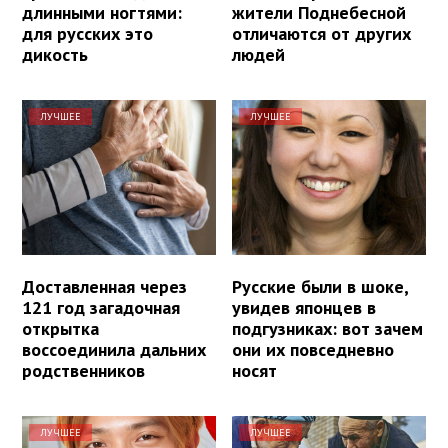
длинными ногтями:
жители Поднебесной
для русских это
отличаются от других
дикость
людей
ЛУЧШЕЕ
ЛУЧШЕЕ
Доставленная через
Русские были в шоке,
121 год загадочная
увидев японцев в
открытка
подгузниках: вот зачем
воссоединила дальних
они их повседневно
родственников
носят
ЛУЧШЕЕ
ЛУЧШЕЕ