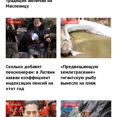
традиция англичан на
Масленицу
ЛУЧШЕЕ
ЛУЧШЕЕ
Сколько добавят
«Предвещающую
пенсионерам: в Латвии
землетрясение»
назван коэффициент
гигантскую рыбу
индексации пенсий на
вынесло на пляж
этот год
ЛУЧШЕЕ
ЛУЧШЕЕ