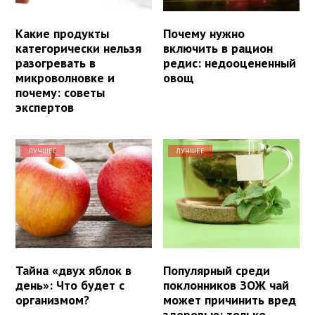
Какие продукты
Почему нужно
категорически нельзя
включить в рацион
разогревать в
редис: недооцененный
микроволновке и
овощ
почему: советы
экспертов
ЛУЧШЕЕ
ЛУЧШЕЕ
Тайна «двух яблок в
Популярный среди
день»: Что будет с
поклонников ЗОЖ чай
организмом?
может причинить вред
здоровью: только