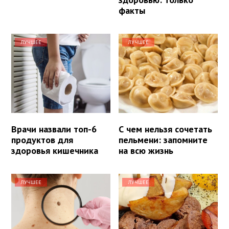
факты
ЛУЧШЕЕ
ЛУЧШЕЕ
Врачи назвали топ-6
С чем нельзя сочетать
продуктов для
пельмени: запомните
здоровья кишечника
на всю жизнь
ЛУЧШЕЕ
ЛУЧШЕЕ