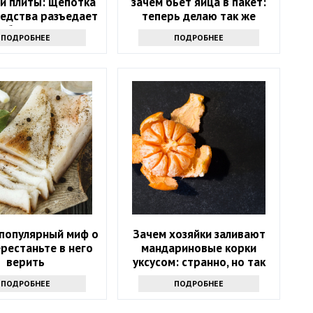
й плиты: щепотка
зачем бьет яйца в пакет:
редства разъедает
теперь делаю так же
юбую грязь
ПОДРОБНЕЕ
ПОДРОБНЕЕ
 популярный миф о
Зачем хозяйки заливают
ерестаньте в него
мандариновые корки
верить
уксусом: странно, но так
поступают многие
ПОДРОБНЕЕ
ПОДРОБНЕЕ