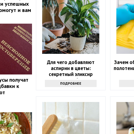
ки успешных
омогут и вам
Для чего добавляют
Зачем о
аспирин в цветы:
полотенц
секретный эликсир
усы получат
долголетия букетов
ПОДРОБНЕЕ
бавки к
от