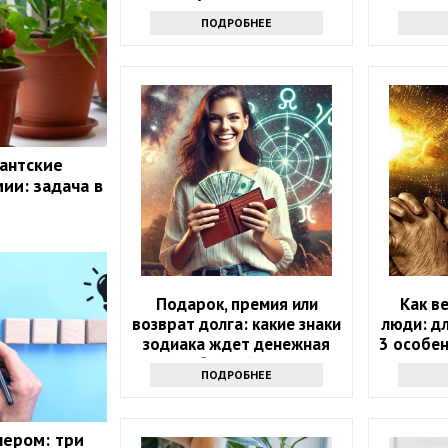
ПОДРОБНЕЕ
гантские
ии: задача в
Подарок, премия или
Как в
возврат долга: какие знаки
люди: д
зодиака ждет денежная
3 особен
удача в ближайшие 5 дней
пр
ПОДРОБНЕЕ
нером: три