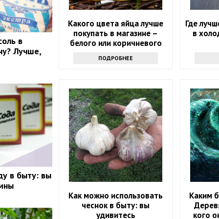
Какого цвета яйца лучше
Где лучш
покупать в магазине –
в холо
соль в
белого или коричневого
ну? Лучше,
ПОДРОБНЕЕ
ду в быту: вы
вины
Как можно использовать
Каким б
чеснок в быту: вы
Дерев
удивитесь
кого о