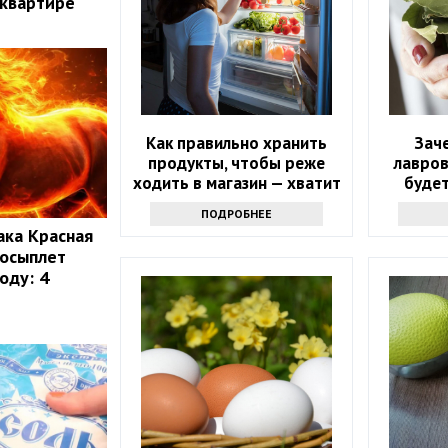
 квартире
Как правильно хранить
Зач
продукты, чтобы реже
лавров
ходить в магазин — хватит
будет
надолго
интер
ПОДРОБНЕЕ
ака Красная
 осыплет
оду: 4