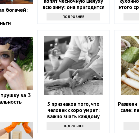
копят чесночную шелуху
кухонно
всю зиму: она пригодится
этого с
ах богачей:
весной
л
ПОДРОБНЕЕ
ньги
етрушку за 3
еальность
5 признаков того, что
Развеян
человек скоро умрет:
сале: п
важно знать каждому
ПОДРОБНЕЕ