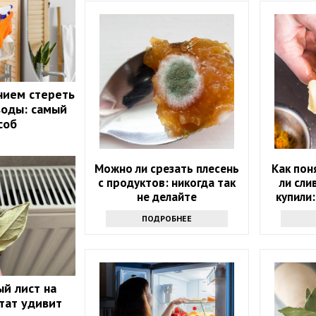
нием стереть
воды: самый
соб
Можно ли срезать плесень
Как пон
с продуктов: никогда так
ли сли
не делайте
купили:
проду
ПОДРОБНЕЕ
й лист на
тат удивит